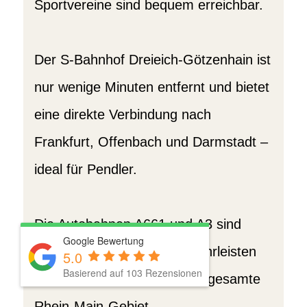
Sportvereine sind bequem erreichbar.
Der S-Bahnhof Dreieich-Götzenhain ist
nur wenige Minuten entfernt und bietet
eine direkte Verbindung nach
Frankfurt, Offenbach und Darmstadt –
ideal für Pendler.
Die Autobahnen A661 und A3 sind
Google Bewertung
schnell erreichbar und gewährleisten
5.0
Basierend auf 103 Rezensionen
eine gute Anbindung an das gesamte
Rhein-Main-Gebiet.