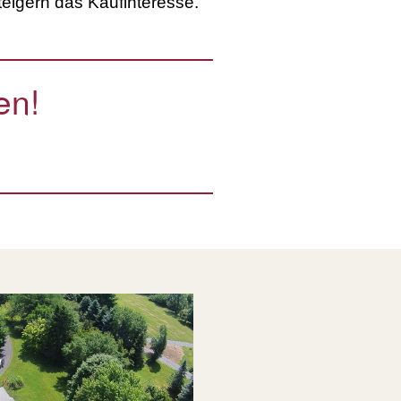
eigern das Kaufinteresse.
en!