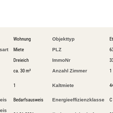
Wohnung
E
Objekttyp
Miete
6
sart
PLZ
Dreieich
3
ImmoNr
ca. 30 m²
1
Anzahl Zimmer
1
4
Kaltmiete
Bedarfsausweis
C
eis
Energieeffizienzklasse
eis